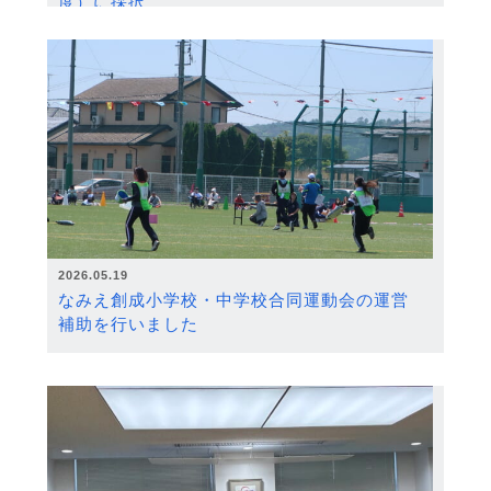
度）に採択
2026.05.19
なみえ創成小学校・中学校合同運動会の運営
補助を行いました