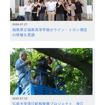
2026.07.27
福島県立福島高等学校がラドン・トロン測定
の研修を受講
2026.07.15
弘前大学浪江町桜復興プロジェクト 浪江