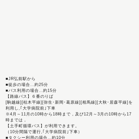
■JR弘前駅から
■徒歩の場合…約25分
■バス利用の場合…約15分
【路線バス】６番のりば
[駒越線][枯木平線][弥生･新岡･葛原線][相馬線][大秋･居森平線]を
利用し,｢大学病院前｣下車
※4月～11月の10時から18時まで，及び12月～3月の10時から17
時までは，
【土手町循環バス】が利用できます。
（10分間隔で運行,｢大学病院前｣下車）
■タクシー利用の場合…約10分