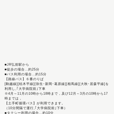
■JR弘前駅から
■徒歩の場合…約25分
■バス利用の場合…約15分
【路線バス】６番のりば
[駒越線][枯木平線][弥生･新岡･葛原線][相馬線][大秋･居森平線]を
利用し,｢大学病院前｣下車
※4月～11月の10時から18時まで，及び12月～3月の10時から17
時までは，
【土手町循環バス】が利用できます。
（10分間隔で運行,｢大学病院前｣下車）
■タクシー利用の場合…約10分