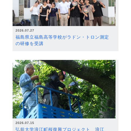
2026.07.27
福島県立福島高等学校がラドン・トロン測定
の研修を受講
2026.07.15
弘前大学浪江町桜復興プロジェクト 浪江