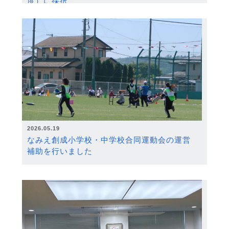
度）に採択
2026.05.19
なみえ創成小学校・中学校合同運動会の運営
補助を行いました