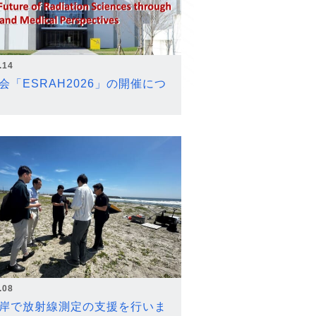
.14
会「ESRAH2026」の開催につ
.08
岸で放射線測定の支援を行いま