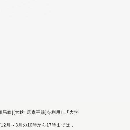
[相馬線][大秋･居森平線]を利用し,｢大学
び12月～3月の10時から17時までは，