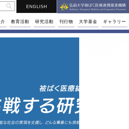
ENGLISH
紹介
教育活動
研究活動
刊行物
大学基金
ギャラリー