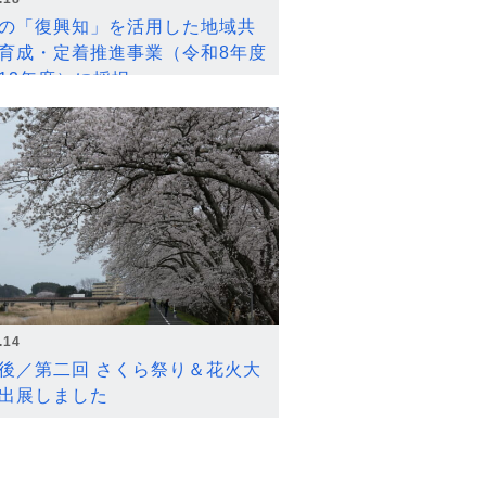
の「復興知」を活用した地域共
育成・定着推進事業（令和8年度
12年度）に採択
.14
後／第二回 さくら祭り＆花火大
出展しました