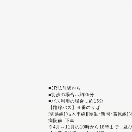
■JR弘前駅から
■徒歩の場合…約25分
■バス利用の場合…約15分
【路線バス】６番のりば
[駒越線][枯木平線][弥生･新岡･葛原線]
病院前｣下車
※4月～11月の10時から18時まで，及