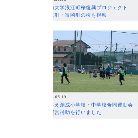
弘前大学浪江町桜復興プロジェクト
浪江町・富岡町の桜を視察
2026.05.19
なみえ創成小学校・中学校合同運動会
の運営補助を行いました