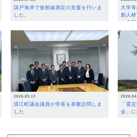
請戸海岸で放射線測定の支援を行いま
大学等
した。
創人材
～令和
2026.05.13
2026.04
浪江町議会議員が学長を表敬訪問しま
「震災
した
会」に