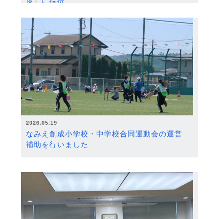
度）に採択
2026.05.19
なみえ創成小学校・中学校合同運動会の運営
補助を行いました