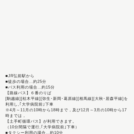
■JR弘前駅から
■徒歩の場合…約25分
■バス利用の場合…約15分
【路線バス】６番のりば
[駒越線][枯木平線][弥生･新岡･葛原線][相馬線][大秋･居森平線]を
利用し,｢大学病院前｣下車
※4月～11月の10時から18時まで，及び12月～3月の10時から17
時までは，
【土手町循環バス】が利用できます。
（10分間隔で運行,｢大学病院前｣下車）
■タクシー利用の場合…約10分