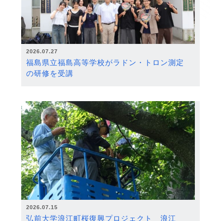
2026.07.27
福島県立福島高等学校がラドン・トロン測定
の研修を受講
2026.07.15
弘前大学浪江町桜復興プロジェクト 浪江