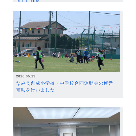
度）に採択
2026.05.19
なみえ創成小学校・中学校合同運動会の運営
補助を行いました