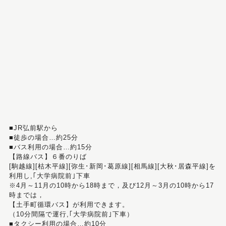
■JR弘前駅から
■徒歩の場合…約25分
■バス利用の場合…約15分
【路線バス】６番のりば
[駒越線][枯木平線][弥生･新岡･葛原線][相馬線][大秋･居森平線]を
利用し,｢大学病院前｣下車
※4月～11月の10時から18時まで，及び12月～3月の10時から17
時までは，
【土手町循環バス】が利用できます。
（10分間隔で運行,｢大学病院前｣下車）
■タクシー利用の場合…約10分