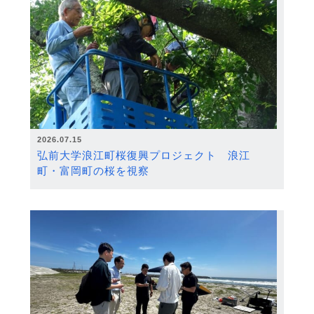
2026.07.15
弘前大学浪江町桜復興プロジェクト 浪江
町・富岡町の桜を視察