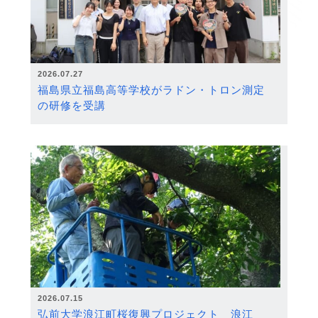
2026.07.27
福島県立福島高等学校がラドン・トロン測定
の研修を受講
2026.07.15
弘前大学浪江町桜復興プロジェクト 浪江