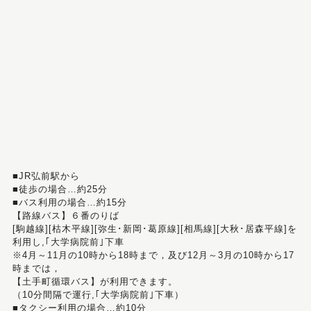
■JR弘前駅から
■徒歩の場合…約25分
■バス利用の場合…約15分
【路線バス】６番のりば
[駒越線][枯木平線][弥生･新岡･葛原線][相馬線][大秋･居森平線]を
利用し,｢大学病院前｣下車
※4月～11月の10時から18時まで，及び12月～3月の10時から17
時までは，
【土手町循環バス】が利用できます。
（10分間隔で運行,｢大学病院前｣下車）
■タクシー利用の場合…約10分