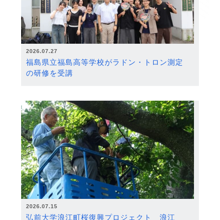
2026.07.27
福島県立福島高等学校がラドン・トロン測定
の研修を受講
2026.07.15
弘前大学浪江町桜復興プロジェクト 浪江