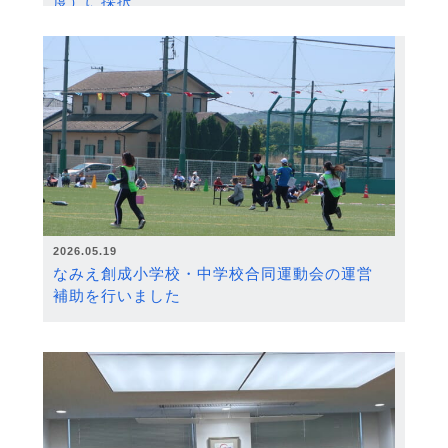
度）に採択
2026.05.19
なみえ創成小学校・中学校合同運動会の運営
補助を行いました