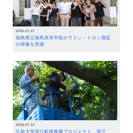
2026.07.27
福島県立福島高等学校がラドン・トロン測定
の研修を受講
2026.07.15
弘前大学浪江町桜復興プロジェクト 浪江