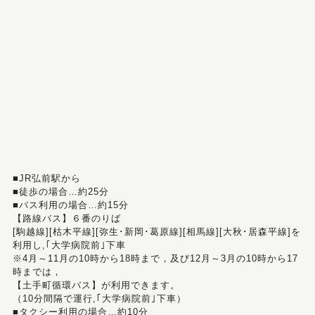
■JR弘前駅から
■徒歩の場合…約25分
■バス利用の場合…約15分
【路線バス】６番のりば
[駒越線][枯木平線][弥生･新岡･葛原線][相馬線][大秋･居森平線]を
利用し,｢大学病院前｣下車
※4月～11月の10時から18時まで，及び12月～3月の10時から17
時までは，
【土手町循環バス】が利用できます。
（10分間隔で運行,｢大学病院前｣下車）
■タクシー利用の場合…約10分