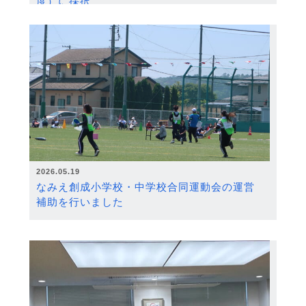
度）に採択
2026.05.19
なみえ創成小学校・中学校合同運動会の運営
補助を行いました