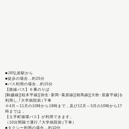
■JR弘前駅から
■徒歩の場合…約25分
■バス利用の場合…約15分
【路線バス】６番のりば
[駒越線][枯木平線][弥生･新岡･葛原線][相馬線][大秋･居森平線]を
利用し,｢大学病院前｣下車
※4月～11月の10時から18時まで，及び12月～3月の10時から17
時までは，
【土手町循環バス】が利用できます。
（10分間隔で運行,｢大学病院前｣下車）
■タクシー利用の場合…約10分