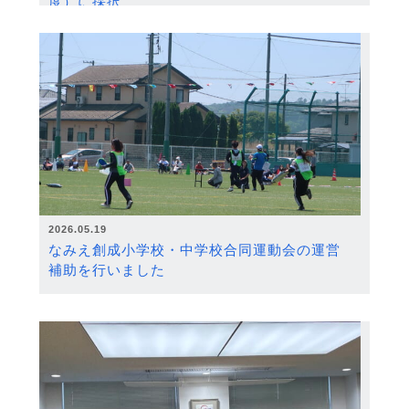
度）に採択
2026.05.19
なみえ創成小学校・中学校合同運動会の運営
補助を行いました