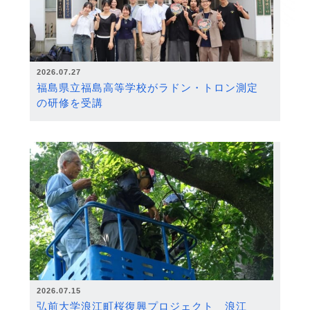
2026.07.27
福島県立福島高等学校がラドン・トロン測定
の研修を受講
2026.07.15
弘前大学浪江町桜復興プロジェクト 浪江