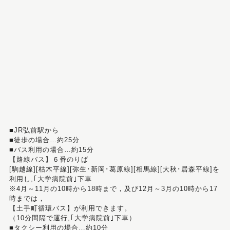
■JR弘前駅から
■徒歩の場合…約25分
■バス利用の場合…約15分
【路線バス】６番のりば
[駒越線][枯木平線][弥生･新岡･葛原線][相馬線][大秋･居森平線]を
利用し,｢大学病院前｣下車
※4月～11月の10時から18時まで，及び12月～3月の10時から17
時までは，
【土手町循環バス】が利用できます。
（10分間隔で運行,｢大学病院前｣下車）
■タクシー利用の場合…約10分