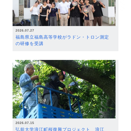
2026.07.27
福島県立福島高等学校がラドン・トロン測定
の研修を受講
2026.07.15
弘前大学浪江町桜復興プロジェクト 浪江