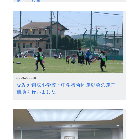
度）に採択
2026.05.19
なみえ創成小学校・中学校合同運動会の運営
補助を行いました