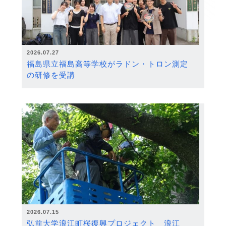
2026.07.27
福島県立福島高等学校がラドン・トロン測定
の研修を受講
2026.07.15
弘前大学浪江町桜復興プロジェクト 浪江