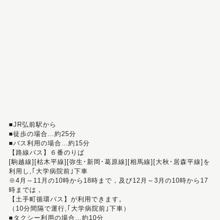
■JR弘前駅から
■徒歩の場合…約25分
■バス利用の場合…約15分
【路線バス】６番のりば
[駒越線][枯木平線][弥生･新岡･葛原線][相馬線][大秋･居森平線]を
利用し,｢大学病院前｣下車
※4月～11月の10時から18時まで，及び12月～3月の10時から17
時までは，
【土手町循環バス】が利用できます。
（10分間隔で運行,｢大学病院前｣下車）
■タクシー利用の場合…約10分