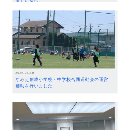
度）に採択
2026.05.19
なみえ創成小学校・中学校合同運動会の運営
補助を行いました