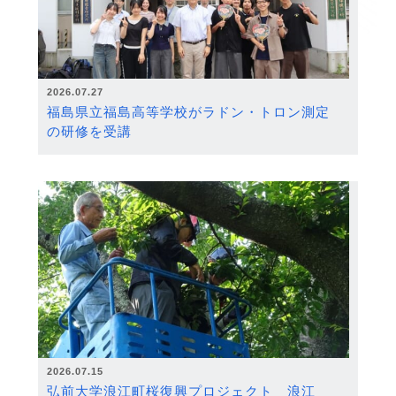
2026.07.27
福島県立福島高等学校がラドン・トロン測定
の研修を受講
2026.07.15
弘前大学浪江町桜復興プロジェクト 浪江