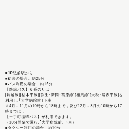
■JR弘前駅から
■徒歩の場合…約25分
■バス利用の場合…約15分
【路線バス】６番のりば
[駒越線][枯木平線][弥生･新岡･葛原線][相馬線][大秋･居森平線]を
利用し,｢大学病院前｣下車
※4月～11月の10時から18時まで，及び12月～3月の10時から17
時までは，
【土手町循環バス】が利用できます。
（10分間隔で運行,｢大学病院前｣下車）
■タクシー利用の場合…約10分