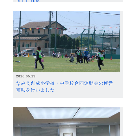
度）に採択
2026.05.19
なみえ創成小学校・中学校合同運動会の運営
補助を行いました