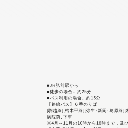
■JR弘前駅から
■徒歩の場合…約25分
■バス利用の場合…約15分
【路線バス】６番のりば
[駒越線][枯木平線][弥生･新岡･葛原線]
病院前｣下車
※4月～11月の10時から18時まで，及