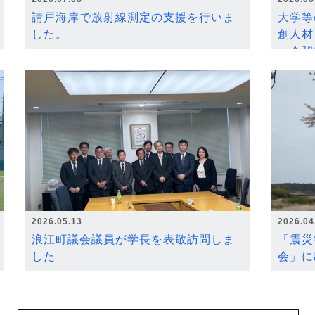
請戸海岸で放射線測定の支援を行いま
大学等
した。
創人材
～令和
2026.05.13
2026.04
浪江町議会議員が学長を表敬訪問しま
「震災
した
会」に