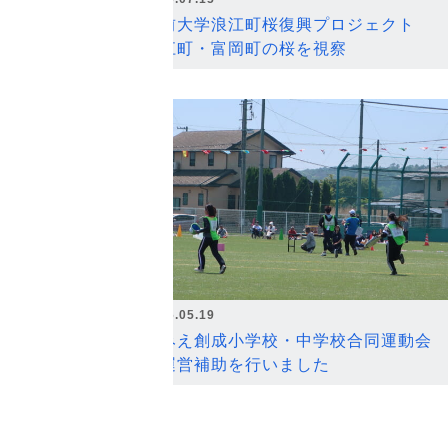
弘前大学浪江町桜復興プロジェクト
浪江町・富岡町の桜を視察
2026.05.19
なみえ創成小学校・中学校合同運動会
の運営補助を行いました