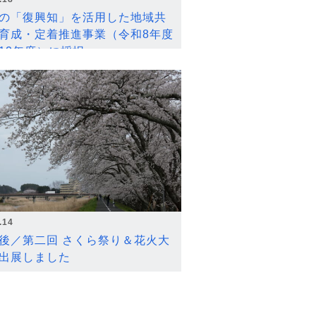
の「復興知」を活用した地域共
育成・定着推進事業（令和8年度
12年度）に採択
.14
後／第二回 さくら祭り＆花火大
出展しました