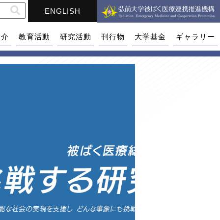
ENGLISH
紹介
教育活動
研究活動
刊行物
大学基金
ギャラリー