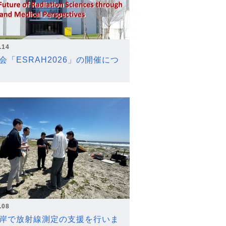
.14
会「ESRAH2026」の開催につ
.08
岸で放射線測定の支援を行いま