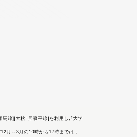
[相馬線][大秋･居森平線]を利用し,｢大学
び12月～3月の10時から17時までは，