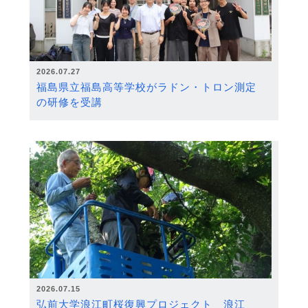
2026.07.27
福島県立福島高等学校がラドン・トロン測定
の研修を受講
2026.07.15
弘前大学浪江町桜復興プロジェクト 浪江