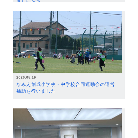
度）に採択
2026.05.19
なみえ創成小学校・中学校合同運動会の運営
補助を行いました