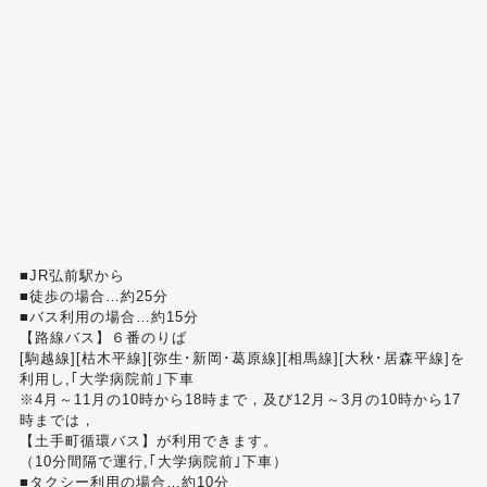
■JR弘前駅から
■徒歩の場合…約25分
■バス利用の場合…約15分
【路線バス】６番のりば
[駒越線][枯木平線][弥生･新岡･葛原線][相馬線][大秋･居森平線]を
利用し,｢大学病院前｣下車
※4月～11月の10時から18時まで，及び12月～3月の10時から17
時までは，
【土手町循環バス】が利用できます。
（10分間隔で運行,｢大学病院前｣下車）
■タクシー利用の場合…約10分