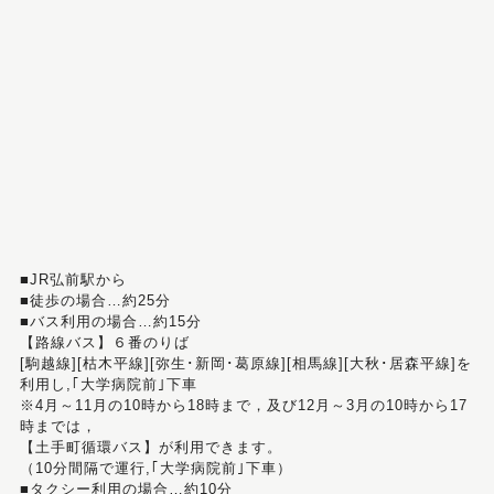
■JR弘前駅から
■徒歩の場合…約25分
■バス利用の場合…約15分
【路線バス】６番のりば
[駒越線][枯木平線][弥生･新岡･葛原線][相馬線][大秋･居森平線]を
利用し,｢大学病院前｣下車
※4月～11月の10時から18時まで，及び12月～3月の10時から17
時までは，
【土手町循環バス】が利用できます。
（10分間隔で運行,｢大学病院前｣下車）
■タクシー利用の場合…約10分