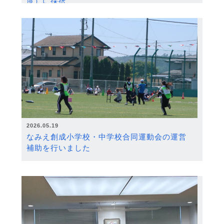
度）に採択
2026.05.19
なみえ創成小学校・中学校合同運動会の運営
補助を行いました