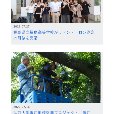
2026.07.27
福島県立福島高等学校がラドン・トロン測定
の研修を受講
2026.07.15
弘前大学浪江町桜復興プロジェクト 浪江