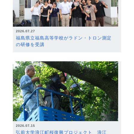
2026.07.27
福島県立福島高等学校がラドン・トロン測定
の研修を受講
2026.07.15
弘前大学浪江町桜復興プロジェクト 浪江