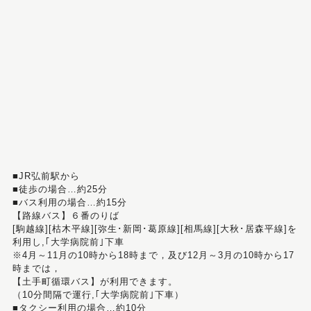
■JR弘前駅から
■徒歩の場合…約25分
■バス利用の場合…約15分
【路線バス】６番のりば
[駒越線][枯木平線][弥生･新岡･葛原線][相馬線][大秋･居森平線]を
利用し,｢大学病院前｣下車
※4月～11月の10時から18時まで，及び12月～3月の10時から17
時までは，
【土手町循環バス】が利用できます。
（10分間隔で運行,｢大学病院前｣下車）
■タクシー利用の場合…約10分