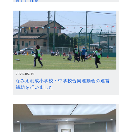
度）に採択
2026.05.19
なみえ創成小学校・中学校合同運動会の運営
補助を行いました