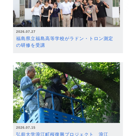
2026.07.27
福島県立福島高等学校がラドン・トロン測定
の研修を受講
2026.07.15
弘前大学浪江町桜復興プロジェクト 浪江