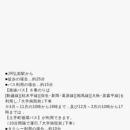
■JR弘前駅から
■徒歩の場合…約25分
■バス利用の場合…約15分
【路線バス】６番のりば
[駒越線][枯木平線][弥生･新岡･葛原線][相馬線][大秋･居森平線]を
利用し,｢大学病院前｣下車
※4月～11月の10時から18時まで，及び12月～3月の10時から17
時までは，
【土手町循環バス】が利用できます。
（10分間隔で運行,｢大学病院前｣下車）
■タクシー利用の場合…約10分