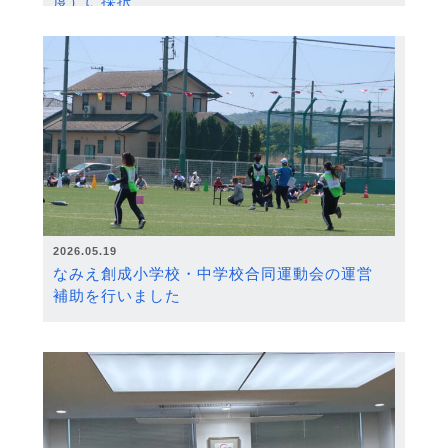
度）に採択
2026.05.19
なみえ創成小学校・中学校合同運動会の運営
補助を行いました