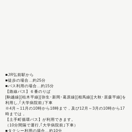
■JR弘前駅から
■徒歩の場合…約25分
■バス利用の場合…約15分
【路線バス】６番のりば
[駒越線][枯木平線][弥生･新岡･葛原線][相馬線][大秋･居森平線]を
利用し,｢大学病院前｣下車
※4月～11月の10時から18時まで，及び12月～3月の10時から17
時までは，
【土手町循環バス】が利用できます。
（10分間隔で運行,｢大学病院前｣下車）
■タクシー利用の場合…約10分