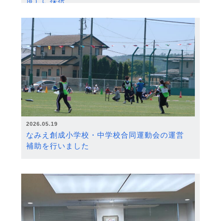
度）に採択
2026.05.19
なみえ創成小学校・中学校合同運動会の運営
補助を行いました