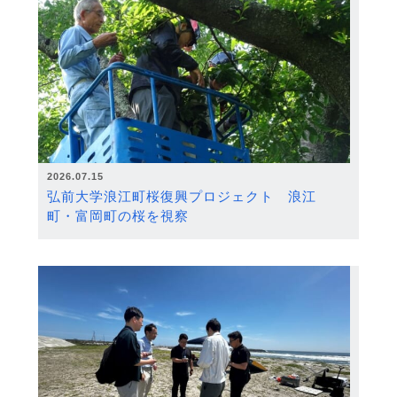
2026.07.15
弘前大学浪江町桜復興プロジェクト 浪江
町・富岡町の桜を視察