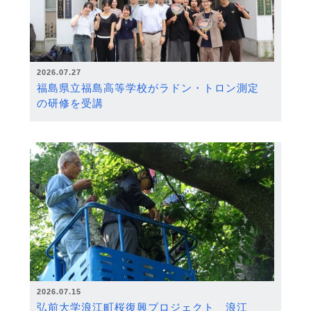
2026.07.27
福島県立福島高等学校がラドン・トロン測定
の研修を受講
2026.07.15
弘前大学浪江町桜復興プロジェクト 浪江