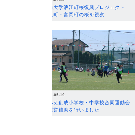
弘前大学浪江町桜復興プロジェクト
浪江町・富岡町の桜を視察
2026.05.19
なみえ創成小学校・中学校合同運動会
の運営補助を行いました