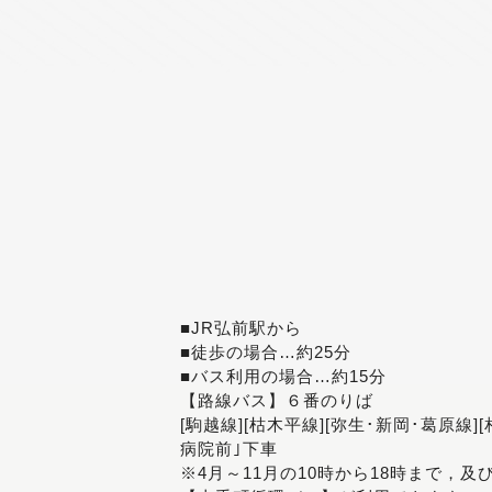
■JR弘前駅から
■徒歩の場合…約25分
■バス利用の場合…約15分
【路線バス】６番のりば
[駒越線][枯木平線][弥生･新岡･葛原線]
病院前｣下車
※4月～11月の10時から18時まで，及