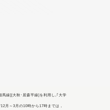
[相馬線][大秋･居森平線]を利用し,｢大学
び12月～3月の10時から17時までは，