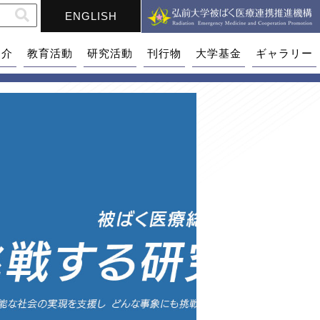
ENGLISH
紹介
教育活動
研究活動
刊行物
大学基金
ギャラリー