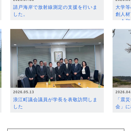
請戸海岸で放射線測定の支援を行いま
大学等
した。
創人材
～令和
2026.05.13
2026.04
浪江町議会議員が学長を表敬訪問しま
「震災
した
会」に