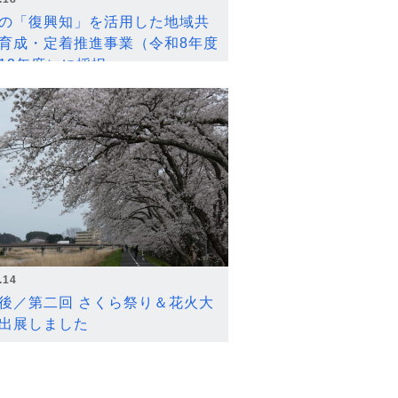
の「復興知」を活用した地域共
育成・定着推進事業（令和8年度
12年度）に採択
.14
後／第二回 さくら祭り＆花火大
出展しました