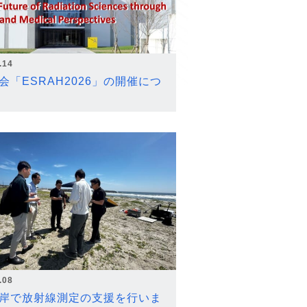
.14
会「ESRAH2026」の開催につ
.08
岸で放射線測定の支援を行いま