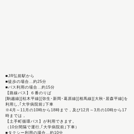
■JR弘前駅から
■徒歩の場合…約25分
■バス利用の場合…約15分
【路線バス】６番のりば
[駒越線][枯木平線][弥生･新岡･葛原線][相馬線][大秋･居森平線]を
利用し,｢大学病院前｣下車
※4月～11月の10時から18時まで，及び12月～3月の10時から17
時までは，
【土手町循環バス】が利用できます。
（10分間隔で運行,｢大学病院前｣下車）
■タクシー利用の場合…約10分