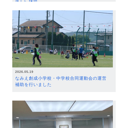
度）に採択
2026.05.19
なみえ創成小学校・中学校合同運動会の運営
補助を行いました