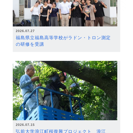
2026.07.27
福島県立福島高等学校がラドン・トロン測定
の研修を受講
2026.07.15
弘前大学浪江町桜復興プロジェクト 浪江