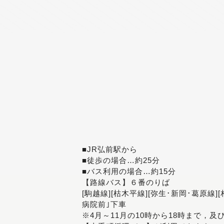
■JR弘前駅から
■徒歩の場合…約25分
■バス利用の場合…約15分
【路線バス】６番のりば
[駒越線][枯木平線][弥生･新岡･葛原線]
病院前｣下車
※4月～11月の10時から18時まで，及