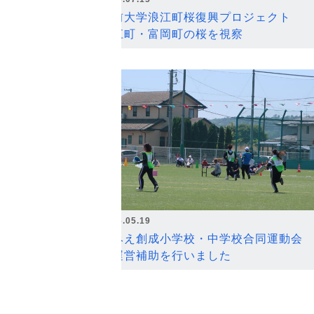
弘前大学浪江町桜復興プロジェクト
浪江町・富岡町の桜を視察
2026.05.19
なみえ創成小学校・中学校合同運動会
の運営補助を行いました