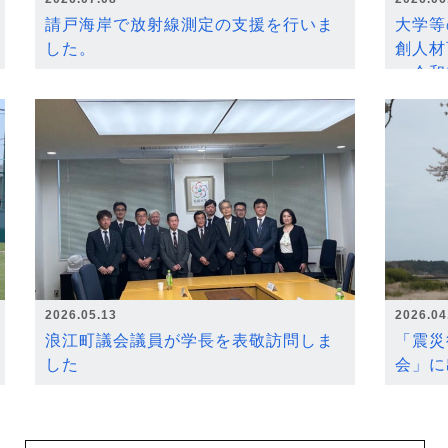
請戸海岸で放射線測定の支援を行いま
大学等
した。
創人材
～令和
2026.05.13
2026.04
浪江町議会議員が学長を表敬訪問しま
「震災
した
会」に