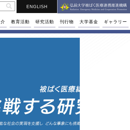
ENGLISH
紹介
教育活動
研究活動
刊行物
大学基金
ギャラリー