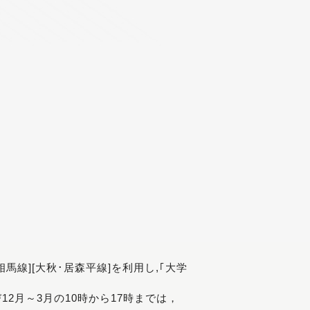
[相馬線][大秋･居森平線]を利用し,｢大学
び12月～3月の10時から17時までは，