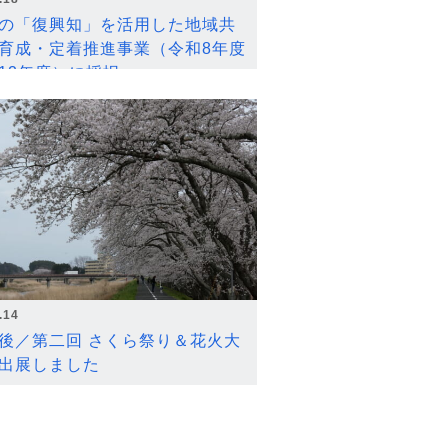
の「復興知」を活用した地域共
育成・定着推進事業（令和8年度
12年度）に採択
.14
後／第二回 さくら祭り＆花火大
出展しました