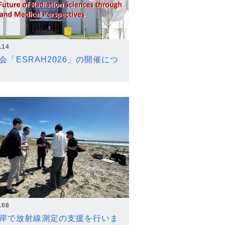
.14
会「ESRAH2026」の開催につ
.08
岸で放射線測定の支援を行いま