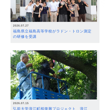
2026.07.27
福島県立福島高等学校がラドン・トロン測定
の研修を受講
2026.07.15
弘前大学浪江町桜復興プロジェクト 浪江