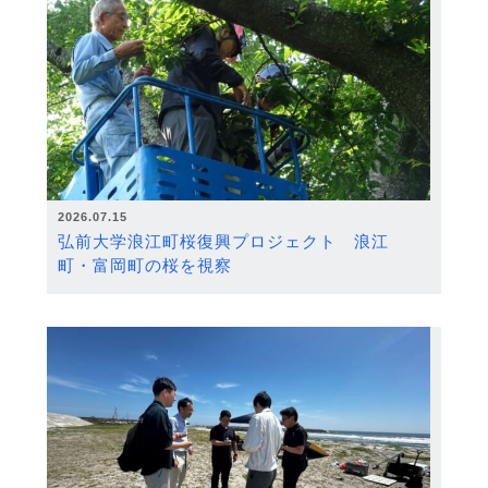
2026.07.15
弘前大学浪江町桜復興プロジェクト 浪江
町・富岡町の桜を視察