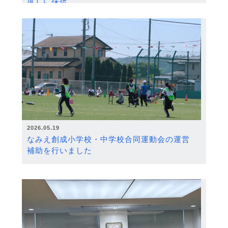
度）に採択
2026.05.19
なみえ創成小学校・中学校合同運動会の運営
補助を行いました