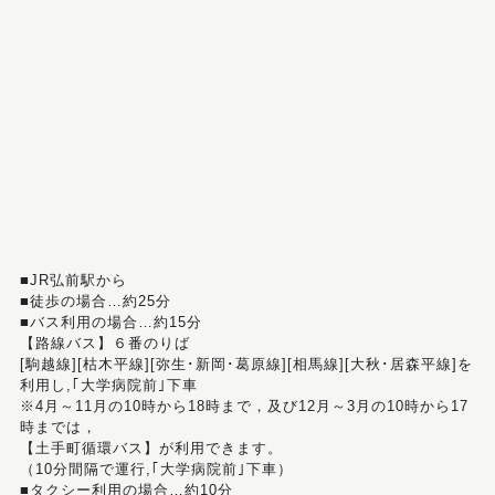
■JR弘前駅から
■徒歩の場合…約25分
■バス利用の場合…約15分
【路線バス】６番のりば
[駒越線][枯木平線][弥生･新岡･葛原線][相馬線][大秋･居森平線]を
利用し,｢大学病院前｣下車
※4月～11月の10時から18時まで，及び12月～3月の10時から17
時までは，
【土手町循環バス】が利用できます。
（10分間隔で運行,｢大学病院前｣下車）
■タクシー利用の場合…約10分