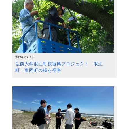
2026.07.15
弘前大学浪江町桜復興プロジェクト 浪江
町・富岡町の桜を視察