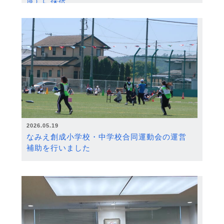
度）に採択
2026.05.19
なみえ創成小学校・中学校合同運動会の運営
補助を行いました