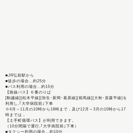
■JR弘前駅から
■徒歩の場合…約25分
■バス利用の場合…約15分
【路線バス】６番のりば
[駒越線][枯木平線][弥生･新岡･葛原線][相馬線][大秋･居森平線]を
利用し,｢大学病院前｣下車
※4月～11月の10時から18時まで，及び12月～3月の10時から17
時までは，
【土手町循環バス】が利用できます。
（10分間隔で運行,｢大学病院前｣下車）
■タクシー利用の場合…約10分