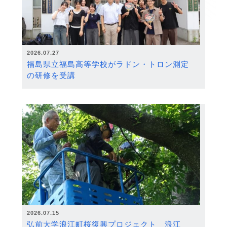
2026.07.27
福島県立福島高等学校がラドン・トロン測定
の研修を受講
2026.07.15
弘前大学浪江町桜復興プロジェクト 浪江