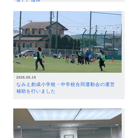
度）に採択
2026.05.19
なみえ創成小学校・中学校合同運動会の運営
補助を行いました