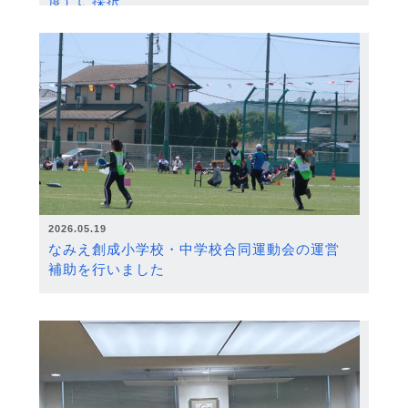
度）に採択
2026.05.19
なみえ創成小学校・中学校合同運動会の運営
補助を行いました