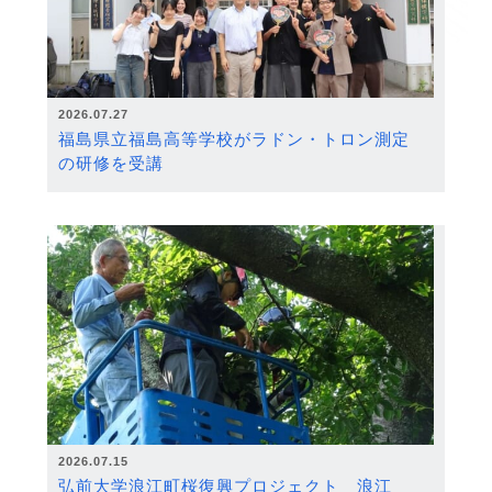
2026.07.27
福島県立福島高等学校がラドン・トロン測定
の研修を受講
2026.07.15
弘前大学浪江町桜復興プロジェクト 浪江