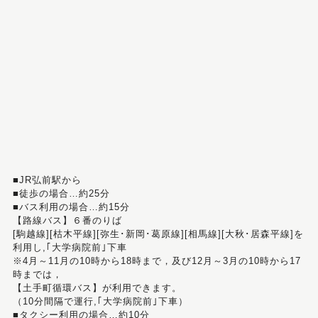
■JR弘前駅から
■徒歩の場合…約25分
■バス利用の場合…約15分
【路線バス】６番のりば
[駒越線][枯木平線][弥生･新岡･葛原線][相馬線][大秋･居森平線]を
利用し,｢大学病院前｣下車
※4月～11月の10時から18時まで，及び12月～3月の10時から17
時までは，
【土手町循環バス】が利用できます。
（10分間隔で運行,｢大学病院前｣下車）
■タクシー利用の場合…約10分