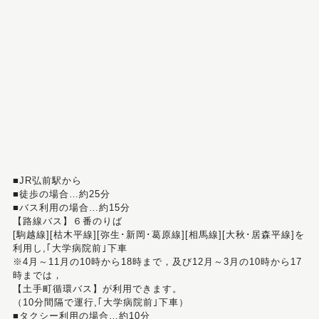
■JR弘前駅から
■徒歩の場合…約25分
■バス利用の場合…約15分
【路線バス】６番のりば
[駒越線][枯木平線][弥生･新岡･葛原線][相馬線][大秋･居森平線]を
利用し,｢大学病院前｣下車
※4月～11月の10時から18時まで，及び12月～3月の10時から17
時までは，
【土手町循環バス】が利用できます。
（10分間隔で運行,｢大学病院前｣下車）
■タクシー利用の場合…約10分