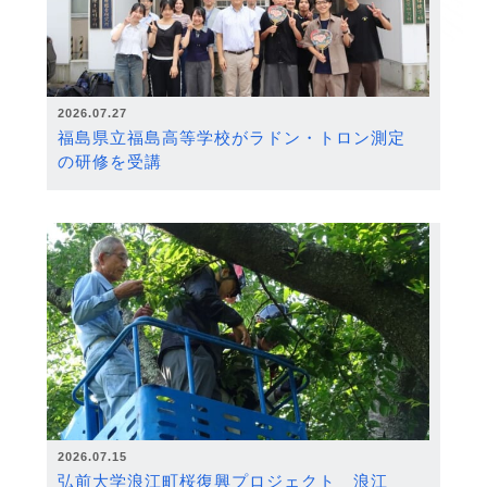
2026.07.27
福島県立福島高等学校がラドン・トロン測定
の研修を受講
2026.07.15
弘前大学浪江町桜復興プロジェクト 浪江