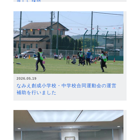
度）に採択
2026.05.19
なみえ創成小学校・中学校合同運動会の運営
補助を行いました