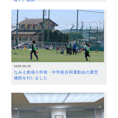
度）に採択
2026.05.19
なみえ創成小学校・中学校合同運動会の運営
補助を行いました