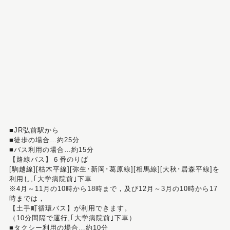
■JR弘前駅から
■徒歩の場合…約25分
■バス利用の場合…約15分
【路線バス】６番のりば
[駒越線][枯木平線][弥生･新岡･葛原線][相馬線][大秋･居森平線]を
利用し,｢大学病院前｣下車
※4月～11月の10時から18時まで，及び12月～3月の10時から17
時までは，
【土手町循環バス】が利用できます。
（10分間隔で運行,｢大学病院前｣下車）
■タクシー利用の場合…約10分