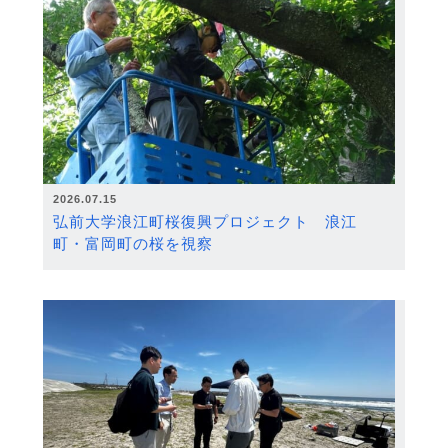
2026.07.15
弘前大学浪江町桜復興プロジェクト 浪江
町・富岡町の桜を視察