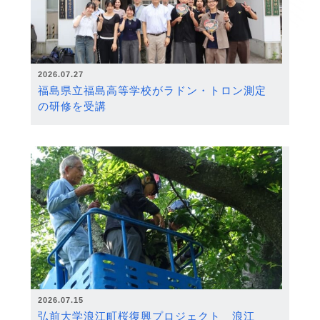
2026.07.27
福島県立福島高等学校がラドン・トロン測定
の研修を受講
2026.07.15
弘前大学浪江町桜復興プロジェクト 浪江