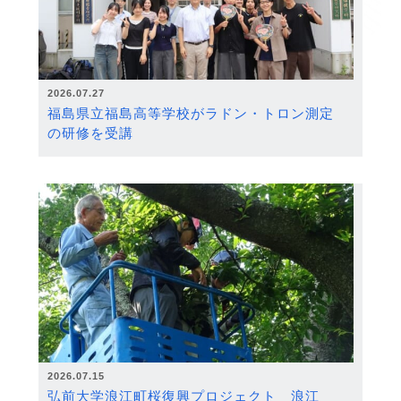
2026.07.27
福島県立福島高等学校がラドン・トロン測定
の研修を受講
2026.07.15
弘前大学浪江町桜復興プロジェクト 浪江