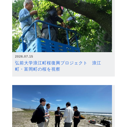
2026.07.15
弘前大学浪江町桜復興プロジェクト 浪江
町・富岡町の桜を視察