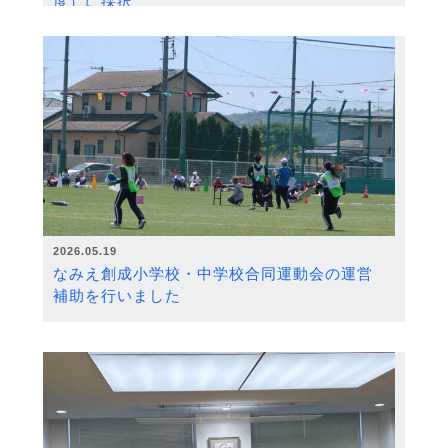
度）に採択
2026.05.19
なみえ創成小学校・中学校合同運動会の運営
補助を行いました