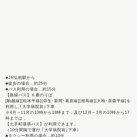
■JR弘前駅から
■徒歩の場合…約25分
■バス利用の場合…約15分
【路線バス】６番のりば
[駒越線][枯木平線][弥生･新岡･葛原線][相馬線][大秋･居森平線]を
利用し,｢大学病院前｣下車
※4月～11月の10時から18時まで，及び12月～3月の10時から17
時までは，
【土手町循環バス】が利用できます。
（10分間隔で運行,｢大学病院前｣下車）
■タクシー利用の場合…約10分