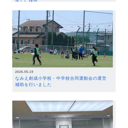
度）に採択
2026.05.19
なみえ創成小学校・中学校合同運動会の運営
補助を行いました