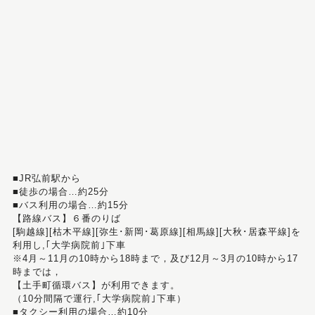
■JR弘前駅から
■徒歩の場合…約25分
■バス利用の場合…約15分
【路線バス】６番のりば
[駒越線][枯木平線][弥生･新岡･葛原線][相馬線][大秋･居森平線]を
利用し,｢大学病院前｣下車
※4月～11月の10時から18時まで，及び12月～3月の10時から17
時までは，
【土手町循環バス】が利用できます。
（10分間隔で運行,｢大学病院前｣下車）
■タクシー利用の場合…約10分