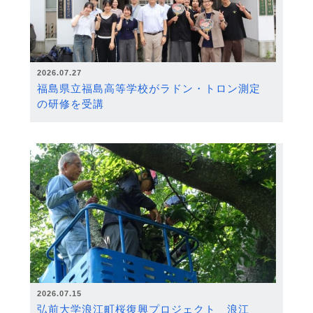
2026.07.27
福島県立福島高等学校がラドン・トロン測定
の研修を受講
2026.07.15
弘前大学浪江町桜復興プロジェクト 浪江