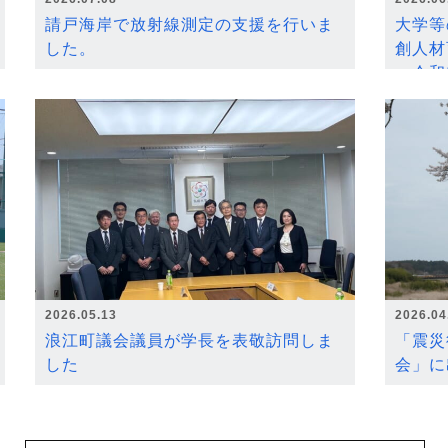
請戸海岸で放射線測定の支援を行いま
大学等
した。
創人材
～令和
2026.05.13
2026.04
浪江町議会議員が学長を表敬訪問しま
「震災
した
会」に