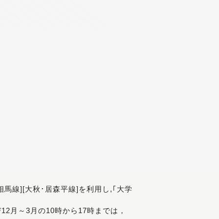
[相馬線][大秋･居森平線]を利用し,｢大学
び12月～3月の10時から17時までは，