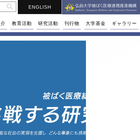
ENGLISH
紹介
教育活動
研究活動
刊行物
大学基金
ギャラリー