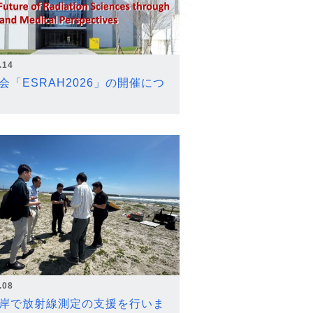
.14
会「ESRAH2026」の開催につ
.08
岸で放射線測定の支援を行いま