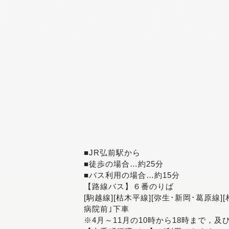
■JR弘前駅から
■徒歩の場合…約25分
■バス利用の場合…約15分
【路線バス】６番のりば
[駒越線][枯木平線][弥生･新岡･葛原線]
病院前｣下車
※4月～11月の10時から18時まで，及