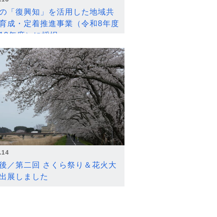
の「復興知」を活用した地域共
育成・定着推進事業（令和8年度
12年度）に採択
.14
後／第二回 さくら祭り＆花火大
出展しました