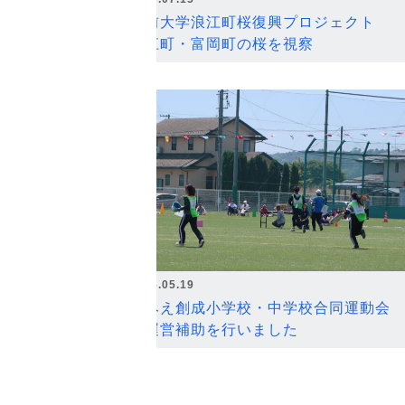
弘前大学浪江町桜復興プロジェクト
浪江町・富岡町の桜を視察
2026.05.19
なみえ創成小学校・中学校合同運動会
の運営補助を行いました