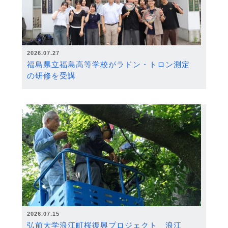
2026.07.27
福島県立福島高等学校がラドン・トロン測定
の研修を受講
2026.07.15
弘前大学浪江町桜復興プロジェクト 浪江