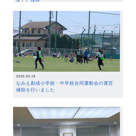
度）に採択
2026.05.19
なみえ創成小学校・中学校合同運動会の運営
補助を行いました