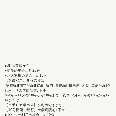
■JR弘前駅から
■徒歩の場合…約25分
■バス利用の場合…約15分
【路線バス】６番のりば
[駒越線][枯木平線][弥生･新岡･葛原線][相馬線][大秋･居森平線]を
利用し,｢大学病院前｣下車
※4月～11月の10時から18時まで，及び12月～3月の10時から17
時までは，
【土手町循環バス】が利用できます。
（10分間隔で運行,｢大学病院前｣下車）
■タクシー利用の場合…約10分