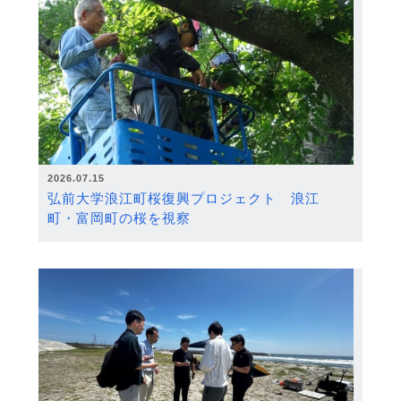
2026.07.15
弘前大学浪江町桜復興プロジェクト 浪江
町・富岡町の桜を視察