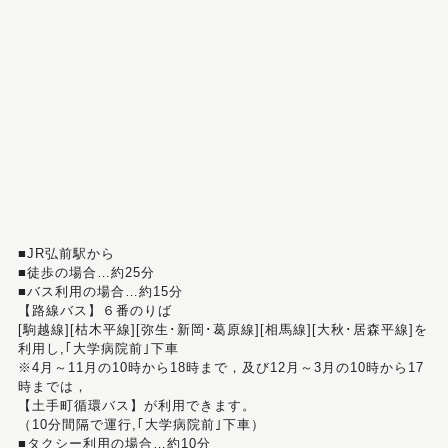
■JR弘前駅から
■徒歩の場合…約25分
■バス利用の場合…約15分
【路線バス】６番のりば
[駒越線][枯木平線][弥生･新岡･葛原線][相馬線][大秋･居森平線]を
利用し,｢大学病院前｣下車
※4月～11月の10時から18時まで，及び12月～3月の10時から17
時までは，
【土手町循環バス】が利用できます。
（10分間隔で運行,｢大学病院前｣下車）
■タクシー利用の場合…約10分