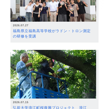
2026.07.27
福島県立福島高等学校がラドン・トロン測定
の研修を受講
2026.07.15
弘前大学浪江町桜復興プロジェクト 浪江