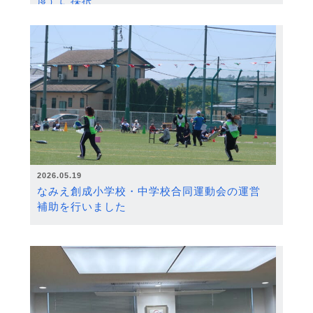
度）に採択
2026.05.19
なみえ創成小学校・中学校合同運動会の運営
補助を行いました