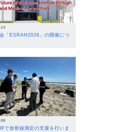
.14
会「ESRAH2026」の開催につ
.08
岸で放射線測定の支援を行いま