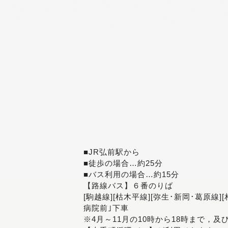
■JR弘前駅から
■徒歩の場合…約25分
■バス利用の場合…約15分
【路線バス】６番のりば
[駒越線][枯木平線][弥生･新岡･葛原線]
病院前｣下車
※4月～11月の10時から18時まで，及