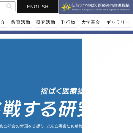
ENGLISH
紹介
教育活動
研究活動
刊行物
大学基金
ギャラリー