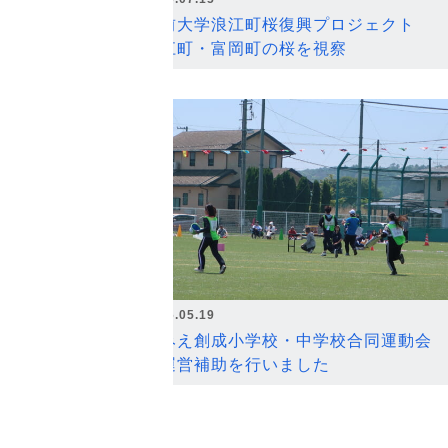
弘前大学浪江町桜復興プロジェクト
浪江町・富岡町の桜を視察
2026.05.19
なみえ創成小学校・中学校合同運動会
の運営補助を行いました