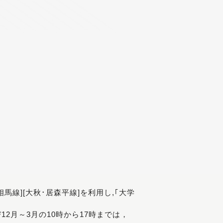
[相馬線][大秋･居森平線]を利用し,｢大学
び12月～3月の10時から17時までは，