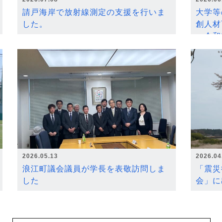
請戸海岸で放射線測定の支援を行いま
大学等
した。
創人材
～令和
2026.05.13
2026.04
浪江町議会議員が学長を表敬訪問しま
「震災
した
会」に