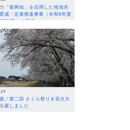
の「復興知」を活用した地域共
育成・定着推進事業（令和8年度
12年度）に採択
.14
後／第二回 さくら祭り＆花火大
出展しました