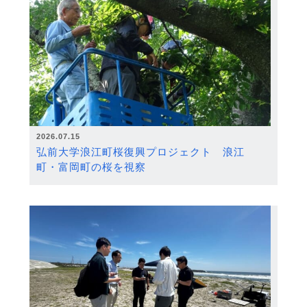
2026.07.15
弘前大学浪江町桜復興プロジェクト 浪江
町・富岡町の桜を視察