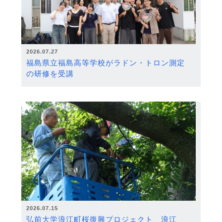
2026.07.27
福島県立福島高等学校がラドン・トロン測定
の研修を受講
2026.07.15
弘前大学浪江町桜復興プロジェクト 浪江