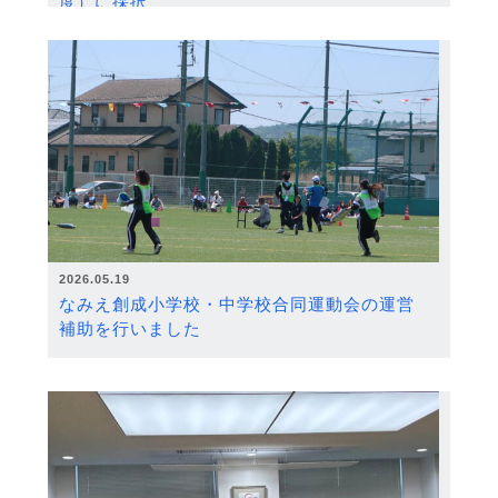
度）に採択
2026.05.19
なみえ創成小学校・中学校合同運動会の運営
補助を行いました