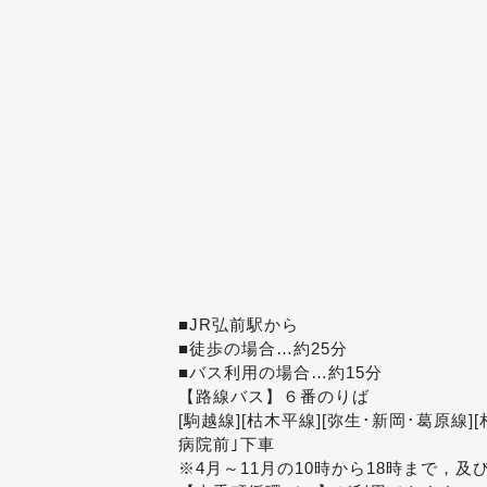
■JR弘前駅から
■徒歩の場合…約25分
■バス利用の場合…約15分
【路線バス】６番のりば
[駒越線][枯木平線][弥生･新岡･葛原線]
病院前｣下車
※4月～11月の10時から18時まで，及