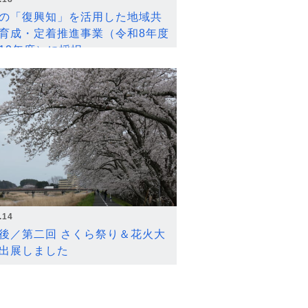
の「復興知」を活用した地域共
育成・定着推進事業（令和8年度
12年度）に採択
.14
後／第二回 さくら祭り＆花火大
出展しました