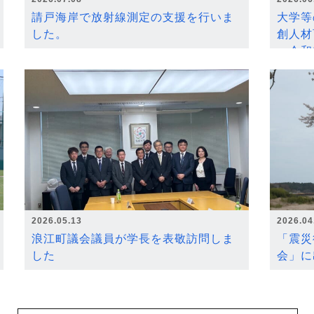
請戸海岸で放射線測定の支援を行いま
大学等
した。
創人材
～令和
2026.05.13
2026.04
浪江町議会議員が学長を表敬訪問しま
「震災
した
会」に