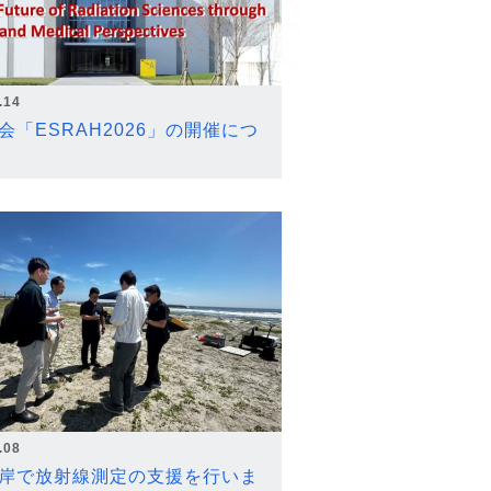
.14
会「ESRAH2026」の開催につ
.08
岸で放射線測定の支援を行いま