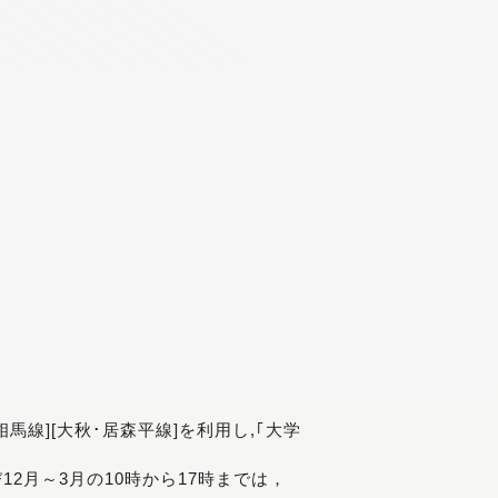
[相馬線][大秋･居森平線]を利用し,｢大学
び12月～3月の10時から17時までは，