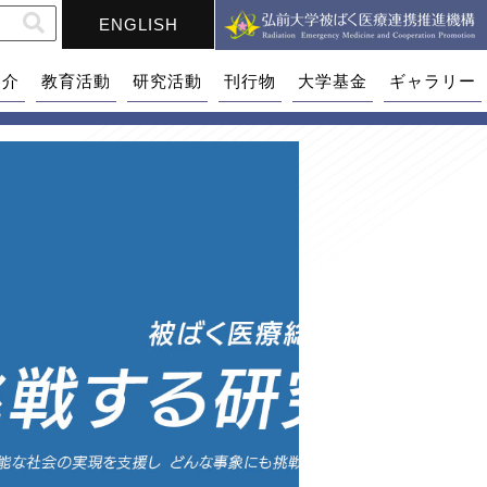
ENGLISH
紹介
教育活動
研究活動
刊行物
大学基金
ギャラリー