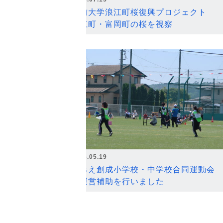
弘前大学浪江町桜復興プロジェクト
浪江町・富岡町の桜を視察
2026.05.19
なみえ創成小学校・中学校合同運動会
の運営補助を行いました