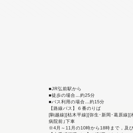
■JR弘前駅から
■徒歩の場合…約25分
■バス利用の場合…約15分
【路線バス】６番のりば
[駒越線][枯木平線][弥生･新岡･葛原線]
病院前｣下車
※4月～11月の10時から18時まで，及