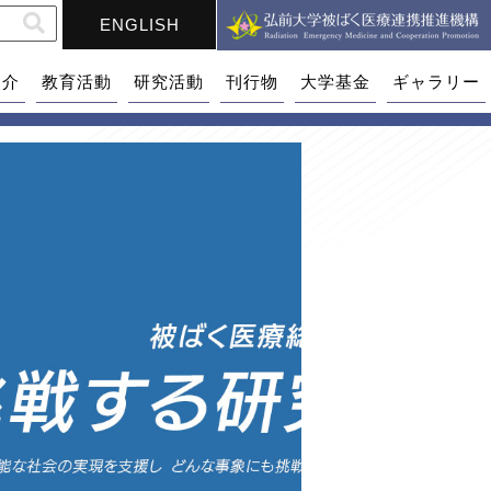
ENGLISH
紹介
教育活動
研究活動
刊行物
大学基金
ギャラリー