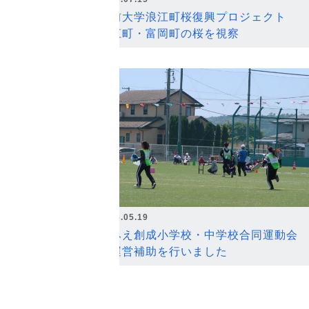
弘前大学浪江町桜復興プロジェクト
浪江町・富岡町の桜を視察
2026.05.19
なみえ創成小学校・中学校合同運動会
の運営補助を行いました