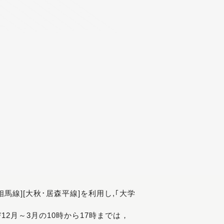
[相馬線][大秋･居森平線]を利用し,｢大学
び12月～3月の10時から17時までは，