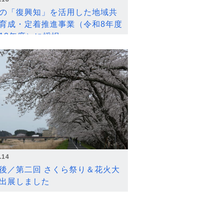
の「復興知」を活用した地域共
育成・定着推進事業（令和8年度
12年度）に採択
.14
後／第二回 さくら祭り＆花火大
出展しました