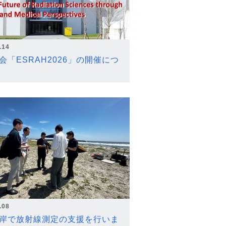
.14
会「ESRAH2026」の開催につ
.08
岸で放射線測定の支援を行いま