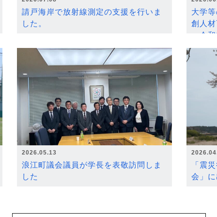
請戸海岸で放射線測定の支援を行いま
大学等
した。
創人材
～令和
2026.05.13
2026.04
浪江町議会議員が学長を表敬訪問しま
「震災
した
会」に