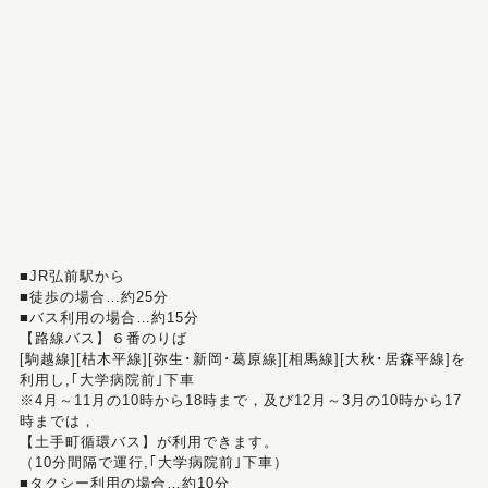
■JR弘前駅から
■徒歩の場合…約25分
■バス利用の場合…約15分
【路線バス】６番のりば
[駒越線][枯木平線][弥生･新岡･葛原線][相馬線][大秋･居森平線]を
利用し,｢大学病院前｣下車
※4月～11月の10時から18時まで，及び12月～3月の10時から17
時までは，
【土手町循環バス】が利用できます。
（10分間隔で運行,｢大学病院前｣下車）
■タクシー利用の場合…約10分