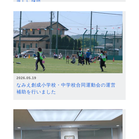
度）に採択
2026.05.19
なみえ創成小学校・中学校合同運動会の運営
補助を行いました