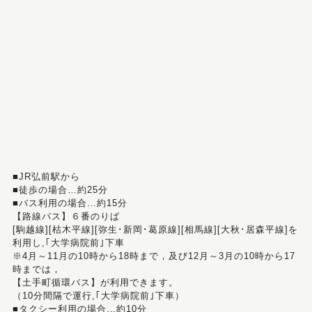
■JR弘前駅から
■徒歩の場合…約25分
■バス利用の場合…約15分
【路線バス】６番のりば
[駒越線][枯木平線][弥生･新岡･葛原線][相馬線][大秋･居森平線]を
利用し,｢大学病院前｣下車
※4月～11月の10時から18時まで，及び12月～3月の10時から17
時までは，
【土手町循環バス】が利用できます。
（10分間隔で運行,｢大学病院前｣下車）
■タクシー利用の場合…約10分