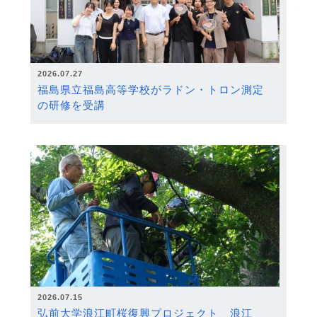
2026.07.27
福島県立福島高等学校がラドン・トロン測定
の研修を受講
2026.07.15
弘前大学浪江町桜復興プロジェクト 浪江