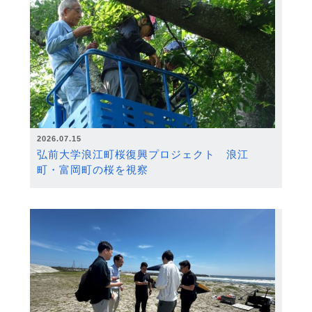
2026.07.15
弘前大学浪江町桜復興プロジェクト 浪江
町・富岡町の桜を視察