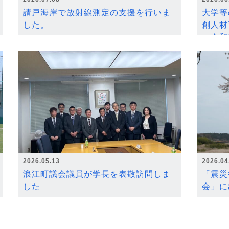
請戸海岸で放射線測定の支援を行いま
大学等
した。
創人材
～令和
2026.05.13
2026.04
浪江町議会議員が学長を表敬訪問しま
「震災
した
会」に