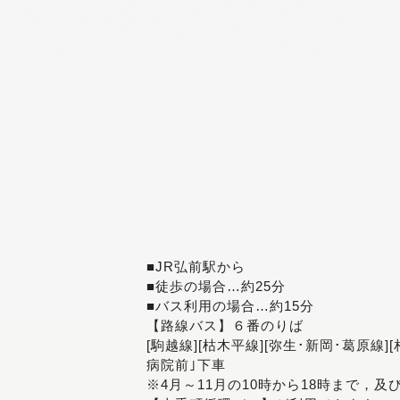
■JR弘前駅から
■徒歩の場合…約25分
■バス利用の場合…約15分
【路線バス】６番のりば
[駒越線][枯木平線][弥生･新岡･葛原線]
病院前｣下車
※4月～11月の10時から18時まで，及