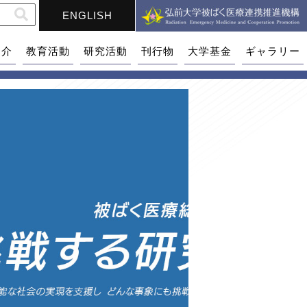
ENGLISH
紹介
教育活動
研究活動
刊行物
大学基金
ギャラリー