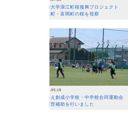
弘前大学浪江町桜復興プロジェクト
浪江町・富岡町の桜を視察
2026.05.19
なみえ創成小学校・中学校合同運動会
の運営補助を行いました