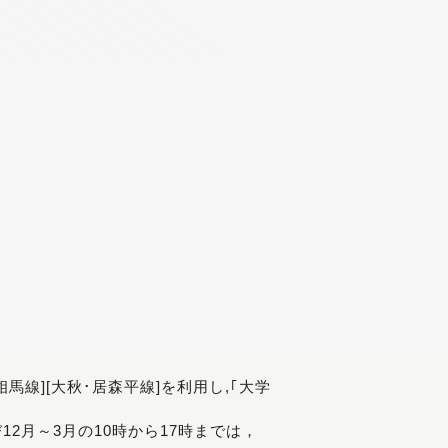
[相馬線][大秋･居森平線]を利用し,｢大学
び12月～3月の10時から17時までは，