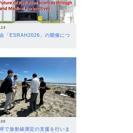
.14
会「ESRAH2026」の開催につ
.08
岸で放射線測定の支援を行いま