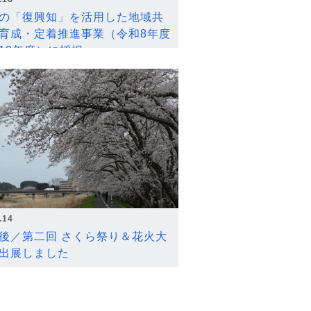
の「復興知」を活用した地域共
育成・定着推進事業（令和8年度
12年度）に採択
.14
後／第二回 さくら祭り＆花火大
出展しました