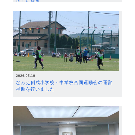
度）に採択
2026.05.19
なみえ創成小学校・中学校合同運動会の運営
補助を行いました