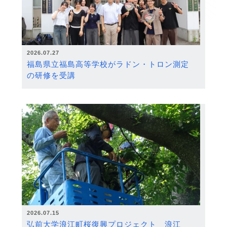
2026.07.27
福島県立福島高等学校がラドン・トロン測定
の研修を受講
2026.07.15
弘前大学浪江町桜復興プロジェクト 浪江