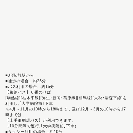
■JR弘前駅から
■徒歩の場合…約25分
■バス利用の場合…約15分
【路線バス】６番のりば
[駒越線][枯木平線][弥生･新岡･葛原線][相馬線][大秋･居森平線]を
利用し,｢大学病院前｣下車
※4月～11月の10時から18時まで，及び12月～3月の10時から17
時までは，
【土手町循環バス】が利用できます。
（10分間隔で運行,｢大学病院前｣下車）
■タクシー利用の場合…約10分