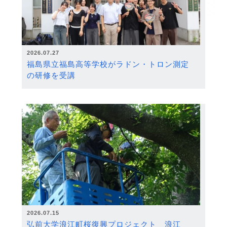
2026.07.27
福島県立福島高等学校がラドン・トロン測定
の研修を受講
2026.07.15
弘前大学浪江町桜復興プロジェクト 浪江