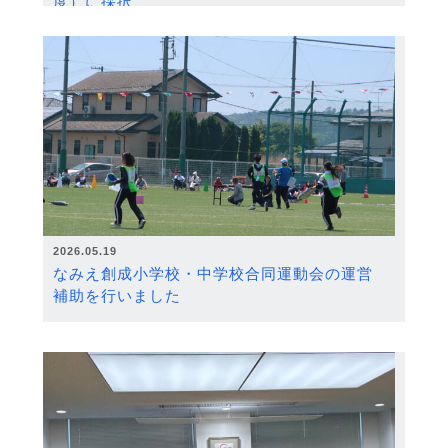
度）に採択
2026.05.19
なみえ創成小学校・中学校合同運動会の運営
補助を行いました