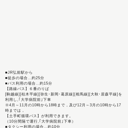
■JR弘前駅から
■徒歩の場合…約25分
■バス利用の場合…約15分
【路線バス】６番のりば
[駒越線][枯木平線][弥生･新岡･葛原線][相馬線][大秋･居森平線]を
利用し,｢大学病院前｣下車
※4月～11月の10時から18時まで，及び12月～3月の10時から17
時までは，
【土手町循環バス】が利用できます。
（10分間隔で運行,｢大学病院前｣下車）
■タクシー利用の場合…約10分