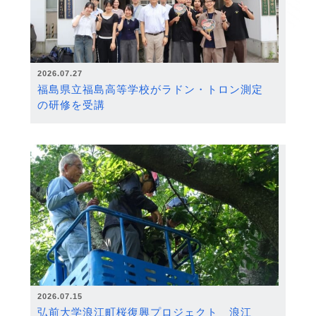
2026.07.27
福島県立福島高等学校がラドン・トロン測定
の研修を受講
2026.07.15
弘前大学浪江町桜復興プロジェクト 浪江