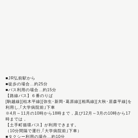
■JR弘前駅から
■徒歩の場合…約25分
■バス利用の場合…約15分
【路線バス】６番のりば
[駒越線][枯木平線][弥生･新岡･葛原線][相馬線][大秋･居森平線]を
利用し,｢大学病院前｣下車
※4月～11月の10時から18時まで，及び12月～3月の10時から17
時までは，
【土手町循環バス】が利用できます。
（10分間隔で運行,｢大学病院前｣下車）
■タクシー利用の場合…約10分