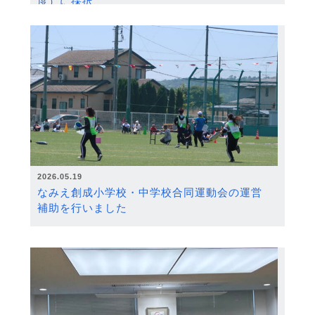
度）に採択
2026.05.19
なみえ創成小学校・中学校合同運動会の運営
補助を行いました