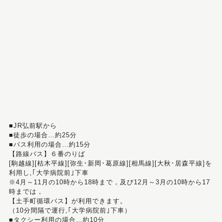
■JR弘前駅から
■徒歩の場合…約25分
■バス利用の場合…約15分
【路線バス】６番のりば
[駒越線][枯木平線][弥生･新岡･葛原線][相馬線][大秋･居森平線]を
利用し,｢大学病院前｣下車
※4月～11月の10時から18時まで，及び12月～3月の10時から17
時までは，
【土手町循環バス】が利用できます。
（10分間隔で運行,｢大学病院前｣下車）
■タクシー利用の場合…約10分