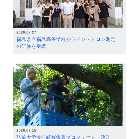
2026.07.27
福島県立福島高等学校がラドン・トロン測定
の研修を受講
2026.07.15
弘前大学浪江町桜復興プロジェクト 浪江