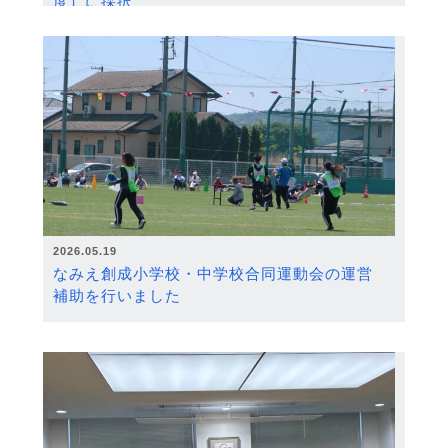
度）に採択
2026.05.19
なみえ創成小学校・中学校合同運動会の運営
補助を行いました