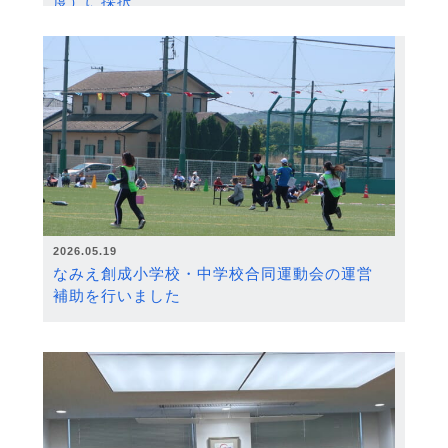
度）に採択
2026.05.19
なみえ創成小学校・中学校合同運動会の運営
補助を行いました