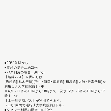
■JR弘前駅から
■徒歩の場合…約25分
■バス利用の場合…約15分
【路線バス】６番のりば
[駒越線][枯木平線][弥生･新岡･葛原線][相馬線][大秋･居森平線]を
利用し,｢大学病院前｣下車
※4月～11月の10時から18時まで，及び12月～3月の10時から17
時までは，
【土手町循環バス】が利用できます。
（10分間隔で運行,｢大学病院前｣下車）
■タクシー利用の場合…約10分