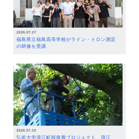
2026.07.27
福島県立福島高等学校がラドン・トロン測定
の研修を受講
2026.07.15
弘前大学浪江町桜復興プロジェクト 浪江