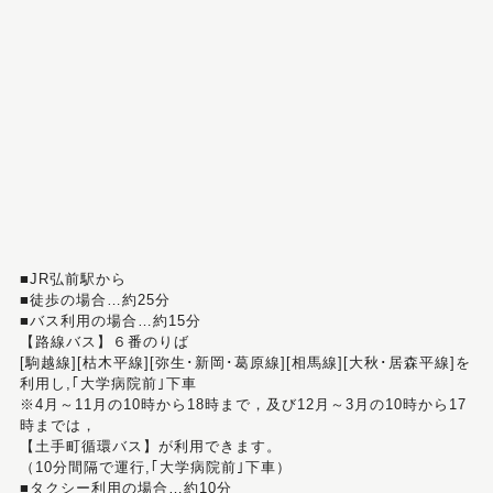
■JR弘前駅から
■徒歩の場合…約25分
■バス利用の場合…約15分
【路線バス】６番のりば
[駒越線][枯木平線][弥生･新岡･葛原線][相馬線][大秋･居森平線]を
利用し,｢大学病院前｣下車
※4月～11月の10時から18時まで，及び12月～3月の10時から17
時までは，
【土手町循環バス】が利用できます。
（10分間隔で運行,｢大学病院前｣下車）
■タクシー利用の場合…約10分