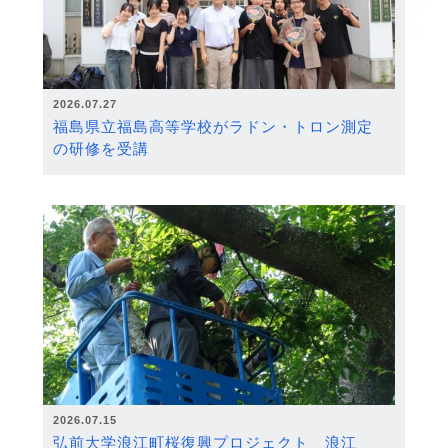
2026.07.27
福島県立福島高等学校がラドン・トロン測定
の研修を受講
2026.07.15
弘前大学浪江町桜復興プロジェクト 浪江