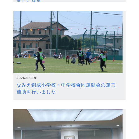
度）に採択
2026.05.19
なみえ創成小学校・中学校合同運動会の運営
補助を行いました