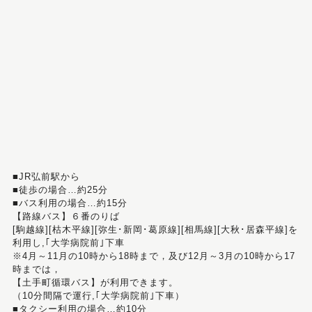
■JR弘前駅から
■徒歩の場合…約25分
■バス利用の場合…約15分
【路線バス】６番のりば
[駒越線][枯木平線][弥生･新岡･葛原線][相馬線][大秋･居森平線]を
利用し,｢大学病院前｣下車
※4月～11月の10時から18時まで，及び12月～3月の10時から17
時までは，
【土手町循環バス】が利用できます。
（10分間隔で運行,｢大学病院前｣下車）
■タクシー利用の場合…約10分