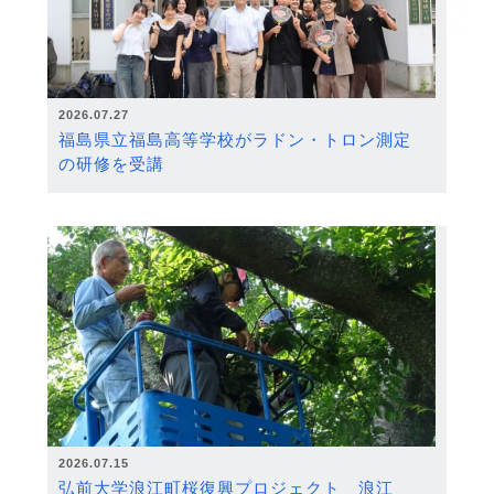
2026.07.27
福島県立福島高等学校がラドン・トロン測定
の研修を受講
2026.07.15
弘前大学浪江町桜復興プロジェクト 浪江