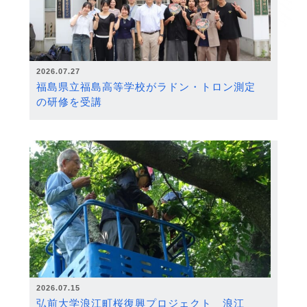
2026.07.27
福島県立福島高等学校がラドン・トロン測定
の研修を受講
2026.07.15
弘前大学浪江町桜復興プロジェクト 浪江