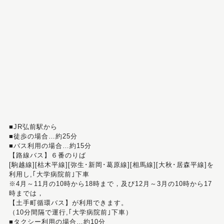
■JR弘前駅から
■徒歩の場合…約25分
■バス利用の場合…約15分
【路線バス】６番のりば
[駒越線][枯木平線][弥生･新岡･葛原線][相馬線][大秋･居森平線]を
利用し,｢大学病院前｣下車
※4月～11月の10時から18時まで，及び12月～3月の10時から17
時までは，
【土手町循環バス】が利用できます。
（10分間隔で運行,｢大学病院前｣下車）
■タクシー利用の場合…約10分