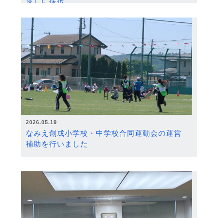
度）に採択
2026.05.19
なみえ創成小学校・中学校合同運動会の運営
補助を行いました