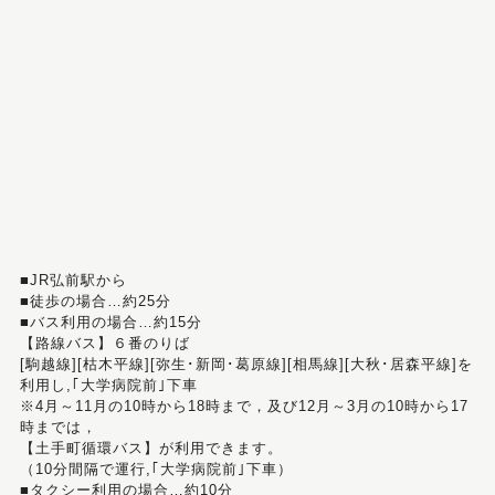
■JR弘前駅から
■徒歩の場合…約25分
■バス利用の場合…約15分
【路線バス】６番のりば
[駒越線][枯木平線][弥生･新岡･葛原線][相馬線][大秋･居森平線]を
利用し,｢大学病院前｣下車
※4月～11月の10時から18時まで，及び12月～3月の10時から17
時までは，
【土手町循環バス】が利用できます。
（10分間隔で運行,｢大学病院前｣下車）
■タクシー利用の場合…約10分