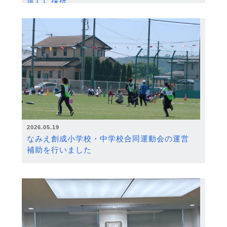
度）に採択
2026.05.19
なみえ創成小学校・中学校合同運動会の運営
補助を行いました