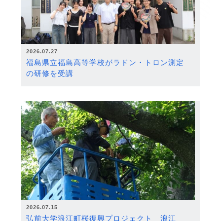
2026.07.27
福島県立福島高等学校がラドン・トロン測定
の研修を受講
2026.07.15
弘前大学浪江町桜復興プロジェクト 浪江