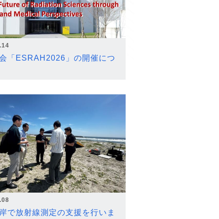
.14
会「ESRAH2026」の開催につ
.08
岸で放射線測定の支援を行いま