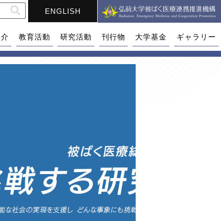
ENGLISH
紹介
教育活動
研究活動
刊行物
大学基金
ギャラリー