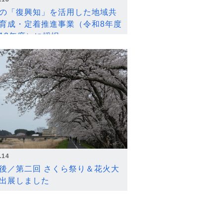
の「復興知」を活用した地域共
育成・定着推進事業（令和8年度
12年度）に採択
.14
後／第二回 さくら祭り＆花火大
出展しました