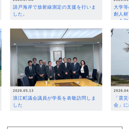
請戸海岸で放射線測定の支援を行いま
大学等
した。
創人材
～令和
2026.05.13
2026.04
浪江町議会議員が学長を表敬訪問しま
「震災
した
会」に