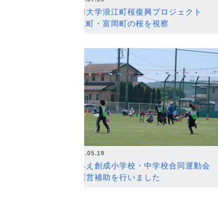
弘前大学浪江町桜復興プロジェクト
浪江町・富岡町の桜を視察
2026.05.19
なみえ創成小学校・中学校合同運動会
の運営補助を行いました