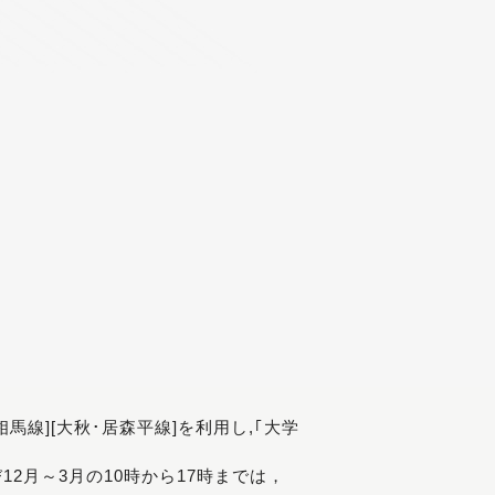
[相馬線][大秋･居森平線]を利用し,｢大学
び12月～3月の10時から17時までは，