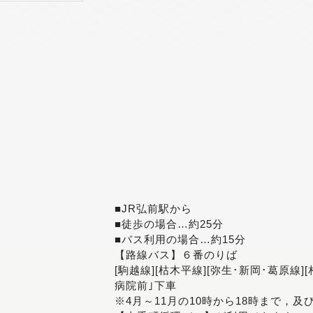
■JR弘前駅から
■徒歩の場合…約25分
■バス利用の場合…約15分
【路線バス】６番のりば
[駒越線][枯木平線][弥生･新岡･葛原線]
病院前｣下車
※4月～11月の10時から18時まで，及