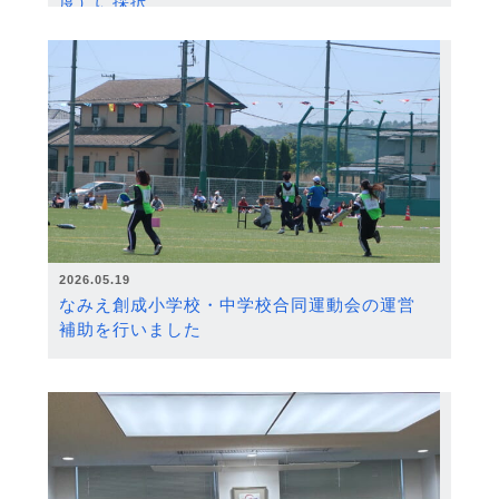
度）に採択
2026.05.19
なみえ創成小学校・中学校合同運動会の運営
補助を行いました