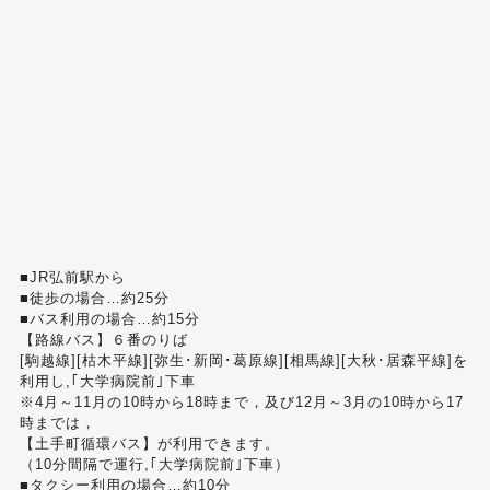
■JR弘前駅から
■徒歩の場合…約25分
■バス利用の場合…約15分
【路線バス】６番のりば
[駒越線][枯木平線][弥生･新岡･葛原線][相馬線][大秋･居森平線]を
利用し,｢大学病院前｣下車
※4月～11月の10時から18時まで，及び12月～3月の10時から17
時までは，
【土手町循環バス】が利用できます。
（10分間隔で運行,｢大学病院前｣下車）
■タクシー利用の場合…約10分