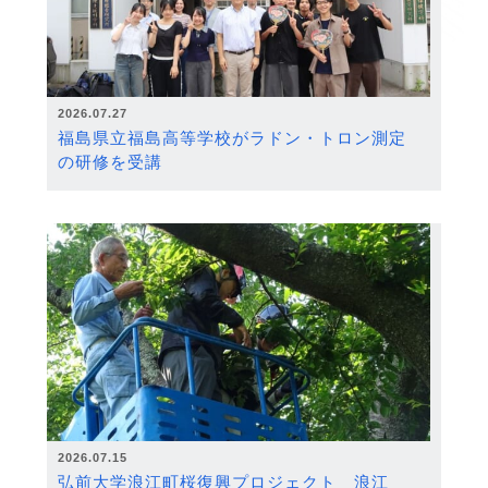
2026.07.27
福島県立福島高等学校がラドン・トロン測定
の研修を受講
2026.07.15
弘前大学浪江町桜復興プロジェクト 浪江