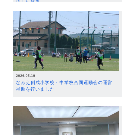
度）に採択
2026.05.19
なみえ創成小学校・中学校合同運動会の運営
補助を行いました