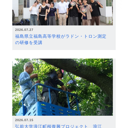
2026.07.27
福島県立福島高等学校がラドン・トロン測定
の研修を受講
2026.07.15
弘前大学浪江町桜復興プロジェクト 浪江